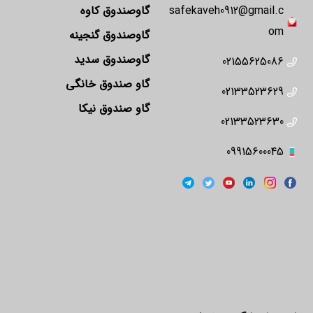
safekaveh0912@gmail.c
گاوصندوق کاوه
om
گاوصندوق گنجینه
گاوصندوق سدید
02155625086
گاو صندوق خانگی
02133523629
گاو صندوق نیکا
02133523630
09915600045