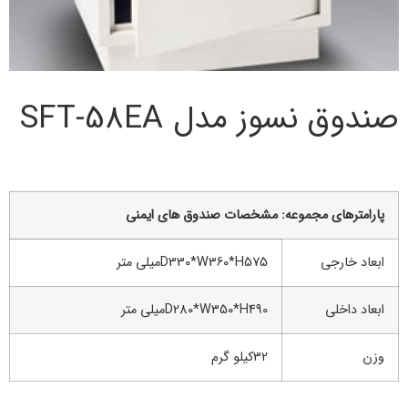
صندوق نسوز مدل SFT-58EA
پارامترهاي مجموعه: مشخصات صندوق های ایمنی
ابعاد خارجی
D330*W360*H575میلی متر
ابعاد داخلی
D280*W350*H490میلی متر
وزن
32کیلو گرم