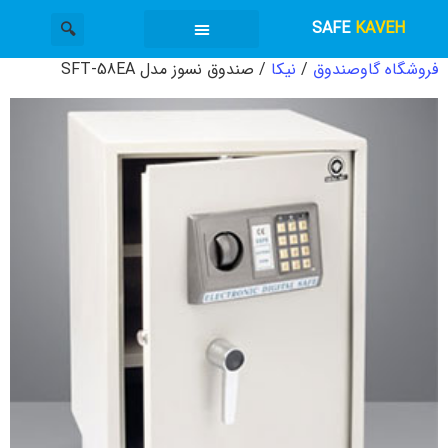
SAFE
KAVEH
فروشگاه گاوصندوق
/
نیکا
/ صندوق نسوز مدل SFT-58EA
گاوصندوق کاوه
دسته بندی محصولات
خدمات گاوصندوق