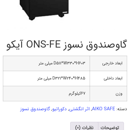
گاوصندوق نسوز ONS-FE آیکو
ابعاد خارجی
D511*W330*H603 میلی متر
ابعاد داخلی
D321*W240*H485 میلی متر
وزن
67کیلوگرم
دسته:
AIKO SAFE
,
اثر انگشتی
,
دکوراتیو
,
گاوصندوق نسوز
توضیحات
نظرات (0)