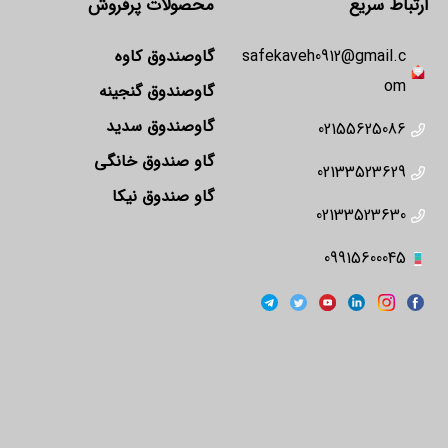
ارتباط سریع
محصولات پرفروش
safekaveh0912@gmail.c
گاوصندوق کاوه
om
گاوصندوق گنجینه
گاوصندوق سدید
02155625086
گاو صندوق خانگی
02133523629
گاو صندوق نیکا
02133523630
09915600045