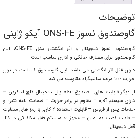
توضیحات
گاوصندوق نسوز ONS-FE آیکو ژاپنی
گاوصندوق نسوز دیجیتال و اثر انگشتی مدل ONS-FE، این
گاوصندوق برای مصارف خانگی و اداری مناسب است.
دارای قفل اثر انگشتی می باشد. این گاوصندوق 1 ساعت در برابر
حرارت 1000 درجه سانتیگراد مقاومت می کند.
از دیگر قابلیت های صندوق aiko پنل ديجیتال تاچ اسكرين –
دارای سیستم آلارم – مقاوم در برابر حرارت – ضمانت نامه كتبی و
خدمات پس از فروش – قابلیت استفاده ٢ كاربر با رمز های متفاوت
– قابلت نصب به زمين – مجهز به سیستم قفل مكانيكی در كنار
قفل ديجیتال.