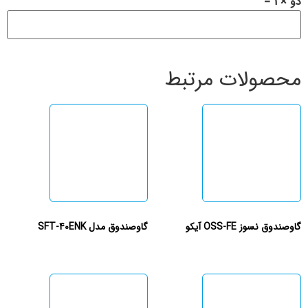
دو × 1 =
محصولات مرتبط
گاوصندوق نسوز OSS-FE آیکو
گاوصندوق مدل SFT-40ENK