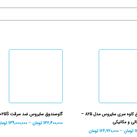
گاوصندوق کاوه سری سایروس مدل 825 –
گاوصندوق سایروس ضد سرقت 1025S
الی و مکانیکی
132,400,000
تومان
–
139,000,000
توما
1
تومان
–
126,720,000
تومان