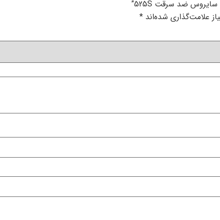
یروس ضد سرقت 525S”
ز علامت‌گذاری شده‌اند
*