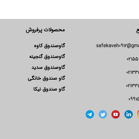
ع
محصولات پرفروش
safekaveh0912@gma
گاوصندوق کاوه
گاوصندوق گنجینه
02155
گاوصندوق سدید
02133
گاو صندوق خانگی
02133
گاو صندوق نیکا
0991