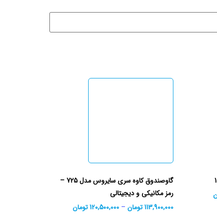
گاوصندوق کاوه سری سایروس مدل 725 –
رمز مکانیکی و دیجیتالی
ن
113,900,000
تومان
–
120,500,000
تومان