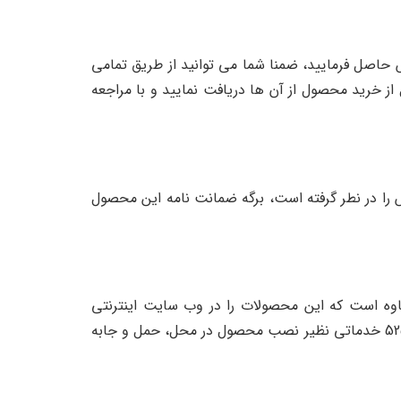
مت گاوصندوق سایروس ضد سرقت 525S شما می توانید با شماره های 09122084335 و 02155625086 تماس حاصل فرمایید، ضمنا شما می توانید از طریق تمامی
 از خرید محصول از آن ها دریافت نمایید و با مراجعه
5 یک سال گارانتی معتبر به همراه 5 سال خدمات پس از فروش را در نطر گرفته است، برگه ضمانت نامه این محصول
روس ضد سرقت 525S و محصولات شرکت گاوصندوق کاوه است که این محصولات را در وب سایت اینترنتی
safekaveh.com با قیمت مناسب در اختیار مشتریان قرار می دهد، ضمنا نمایندگی معتبر گاوصندوق سایروس ضد سرقت 525S خدماتی نظیر نصب محصول در محل، حمل و جابه