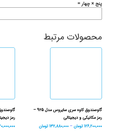
پنج × چهار =
محصولات مرتبط
گاوصندوق کاوه سری سایروس مدل 925 –
رمز مکانیکی و دیجیتالی
رمز دیجیت
126,200,000
تومان
–
132,880,000
تومان
20,000,000