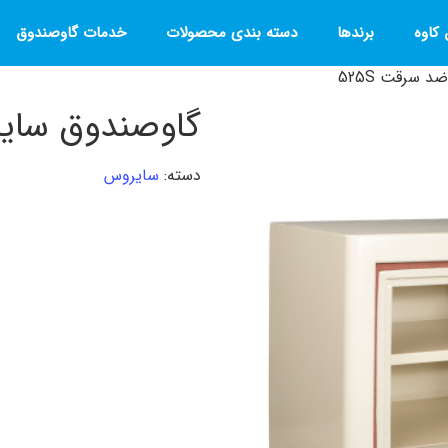
کاوه
برندها
دسته بندی محصولات
خدمات گاوصندوق
سرقت 525S
گاوصندوق سایر
دسته:
سایروس