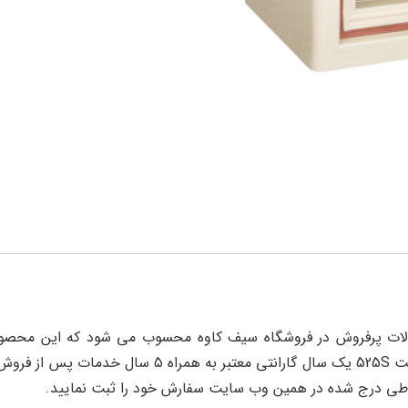
ضد سرقت 525S یکی از محصولات پرفروش در فروشگاه سیف کاوه محسوب می شود که 
فروشگاه سیف کاوه برای گاوصندوق سایروس ضد سرقت 525S