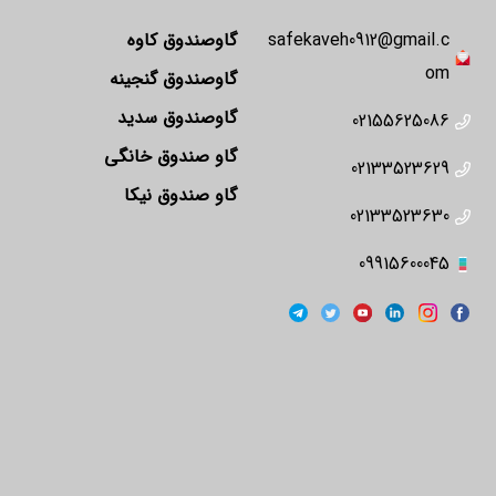
safekaveh0912@gmail.c
گاوصندوق کاوه
om
گاوصندوق گنجینه
گاوصندوق سدید
02155625086
گاو صندوق خانگی
02133523629
گاو صندوق نیکا
02133523630
09915600045