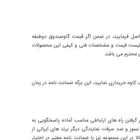
دوق دوطبقه ۳۵۰/۲MZ شما می توانید با شماره های 09122084335 و 02155625086 تماس حاصل فرمایید، در ضمن اگر قیمت گاوصندوق دوطبقه
همراه لیست قیمت و مشخصات فنی و کیفی این محصولات
ن محترم می باشد.
 5 سال خدمات پس از فروش از فروشگاه سیف کاوه خریداری نمایید، این برگه ضمانت نامه در زمان
ت safekaveh.com است که این وب سایت با در نظر گرفتن راه های ارتباطی مناسب آماده پاسخگویی به
 اینترنتی انواع صندوق های نسوز و ضد سرقت نمایندگی دیگر برند های ایرانی از
 در این مجموعه نیز با ضمانت نامه معتبر در اختیار