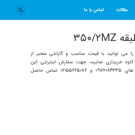
مقالات
تماس با ما
۳۵۰/۲
اوصندوق دوطبقه ۳۵۰/۲MZ را می توانید با قیمت مناسب و گارانتی معتبر از
وه خریداری نمایید، جهت سفارش اینترنتی این
محصول می توانید با شماره های 09122084335 و 02155625086 تماس حاصل