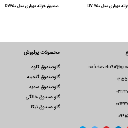
ه دیواری مدل 750 DV
صندوق خزانه دیواری مدل DV250
ع
محصولات پرفروش
safekaveh0912@gma
گاوصندوق کاوه
گاوصندوق گنجینه
02155
گاوصندوق سدید
02133
گاو صندوق خانگی
02133
گاو صندوق نیکا
0991