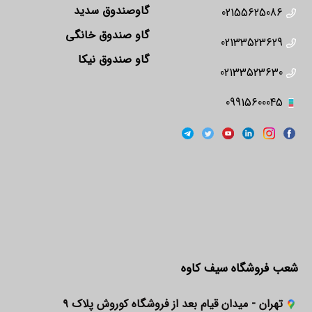
گاوصندوق سدید
02155625086
گاو صندوق خانگی
02133523629
گاو صندوق نیکا
02133523630
09915600045
شعب فروشگاه سیف کاوه
تهران - میدان قیام بعد از فروشگاه کوروش پلاک ۹