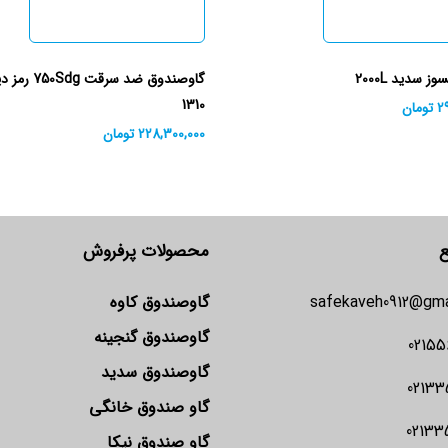
 سدید 2000L
گاوصندوق ضد سرقت 
1310
2
تومان
228,300,000
تومان
ع
محصولات پرفروش
safekaveh0912@gma
گاوصندوق کاوه
گاوصندوق گنجینه
02155
گاوصندوق سدید
02133
گاو صندوق خانگی
02133
گاو صندوق نیکا