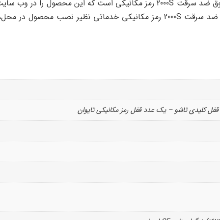
مشتریان قرار می دهد، ضمنا نمایندگی معتبر صندوق ضد سرقت 2000S رمز مکانیکی 
قفل کلیدی تاشو – یک عدد قفل رمز مکانیکی تایوان