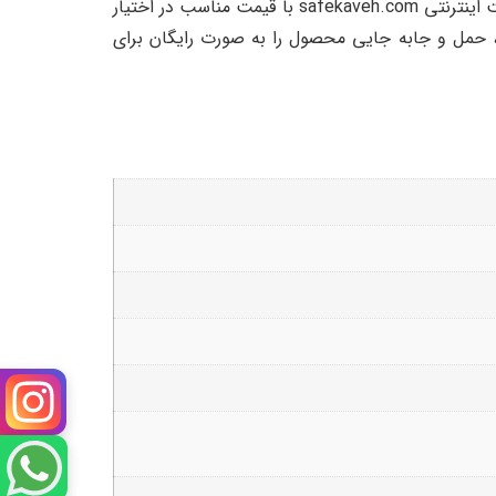
فروشگاه سیف کاوه تنها نمایندگی رسمی و معتبر صندوق ضد سرقت 2000S رمز مکانیکی است که این محصول را در وب سایت اینترنتی safekaveh.com با قیمت مناسب در اختیار
خدماتی نظیر نصب محصول در محل، حمل و جابه جایی محصول را به صورت رایگان برای