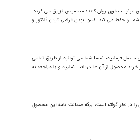
با بدنه دو جداره فولادی می باشد که در بین دو لایه ورق فولاد به قطر ۴ سانتی متر بتن مرغوب حاوی روان کننده مخصوص تزریق می گردد.
یسیوس مقاوم بوده و اسناد و نقدینگی شما را حفظ می کند. نسوز بودن الزامی ترین فاکتور و
مت صندوق ضد سرقت 2000S رمز مکانیکی شما می توانید با شماره های 09122084335 و 02155625086 تماس حاصل فرمایید، ضمنا شما می توانید از طریق تمامی
 خرید محصول از آن ها دریافت نمایید و با مراجعه به
ی یک سال گارانتی معتبر به همراه 5 سال خدمات پس از فروش را در نطر گرفته است، برگه ضمانت نامه این محصول