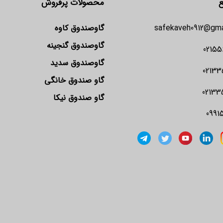
ع
محصولات پرفروش
safekaveh0912@gma
گاوصندوق کاوه
گاوصندوق گنجینه
02155
گاوصندوق سدید
02133
گاو صندوق خانگی
02133
گاو صندوق نیکا
0991