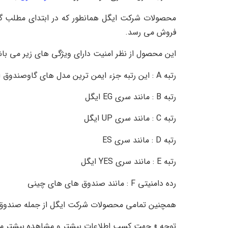
محصولات شرکت ایگل همانطور که در ابتدای مطلب گف
فروش می رسد.
این محصول از نظر امنیت دارای ویژگی های زیر می باش
رتبه A : این رتبه جزء ایمن ترین مدل های گاوصندوق ایگل محسوب می شود و به دلیل استفاده از آلیاژ در ساخت برای حفاظت از ارقام نامحدود در نظر گرفته شده است.
رتبه B : مانند سری EG ایگل
رتبه C : مانند سری UP ایگل
رتبه D : مانند سری ES
رتبه E : مانند سری YES ایگل
رده دامنیتی F : مانند صندوق های های چینی
همچنین تمامی محصولات شرکت ایگل از جمله صندوق ایگل مدل EG 130 BOL داری 10 سال ضمانت نامه معتبر به همراه خ
توجه » جهت کسب اطلاعات بیشتر و مشاهده بیشتر م