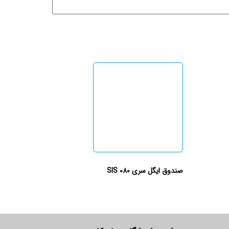
صندوق ایگل سری 080 SIS