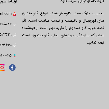
فروشگاه اینترنتی سیف کاوه
ارتباط سری
مجموعه بزرگ سیف کاوه فروشنده انواع گاوصندوق
il.com
های اورجینال و باکیفیت و قیمت مناسب است. اگر
625086
قصد خرید گاو صندوق را دارید بهتر است از فروشنده
523629
معتبر که نمایندگی برندهای اصلی گاو صندوق است
تهیه نمایید.
523630
5600045