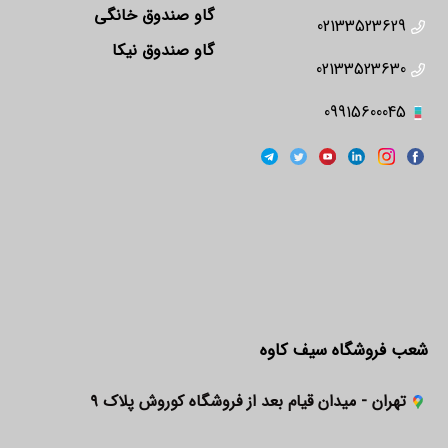
گاو صندوق خانگی
02133523629
گاو صندوق نیکا
02133523630
09915600045
شعب فروشگاه سیف کاوه
تهران - میدان قیام بعد از فروشگاه کوروش پلاک ۹