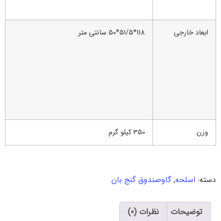
ابعاد خارجی
118*51/5*50 سانتی متر
وزن
350 کیلو گرم
دسته:
اسلحه
,
گاوصندوق گنج بان
توضیحات
نظرات (0)