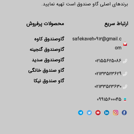
برندهای اصلی گاو صندوق است تهیه نمایید.
ارتباط سریع
محصولات پرفروش
safekaveh0912@gmail.c
گاوصندوق کاوه
om
گاوصندوق گنجینه
گاوصندوق سدید
02155625086
گاو صندوق خانگی
02133523629
گاو صندوق نیکا
02133523630
09915600045