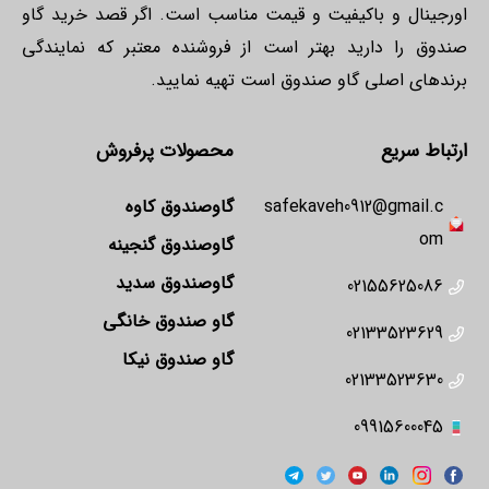
اورجینال و باکیفیت و قیمت مناسب است. اگر قصد خرید گاو
صندوق را دارید بهتر است از فروشنده معتبر که نمایندگی
برندهای اصلی گاو صندوق است تهیه نمایید.
ارتباط سریع
محصولات پرفروش
safekaveh0912@gmail.c
گاوصندوق کاوه
om
گاوصندوق گنجینه
گاوصندوق سدید
02155625086
گاو صندوق خانگی
02133523629
گاو صندوق نیکا
02133523630
09915600045