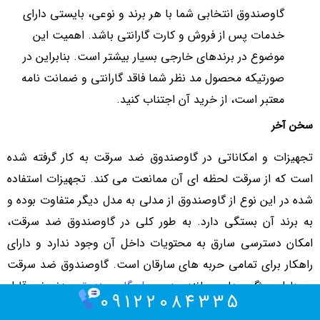
گاوصندوق انتخابی شما با هر برند و نوعی، بایستی دارای
خدمات پس از فروش و کارت گارانتی باشد. اهمیت این
موضوع در برندهای خارجی بسیار بیشتر است. بنابراین در
صورتیکه محصول مد نظر شما فاقد گارانتی و ضمانت نامه
معتبر است، از خرید آن اجتناب کنید.
سخن آخر
تجهیزات و امکاناتی در گاوصندوق ضد سرقت به کار گرفته شده
است که از سرقت لحظه ای آن ممانعت می کند. تجهیزات استفاده
شده در این نوع از گاوصندوق از مدلی به مدل دیگر متفاوت بوده و
به برند آن بستگی دارد. به طور کلی در گاوصندوق ضد سرقت،
امکان دسترسی سارق به محتویات داخل آن وجود ندارد و دارای
راهکار برای تمامی حربه های سارقان است. گاوصندوق ضد سرقت
به دلیل ویژگی هایی مانند عدم
حمل گاو صندوق
، بدنه غیر قابل
09122084335
نفوذ، تجهیز درب آن به بهترین قفل و رمزها، مجهز بودن به سیستم