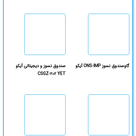
گاوصندوق نسوز ONS-IMP آیکو
صندوق نسوز و دیجیتالی آیکو
CSGZ-202 YET