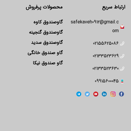
ارتباط سریع
محصولات پرفروش
safekaveh0912@gmail.c
گاوصندوق کاوه
om
گاوصندوق گنجینه
گاوصندوق سدید
02155625086
گاو صندوق خانگی
02133523629
گاو صندوق نیکا
02133523630
09915600045