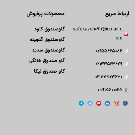
ارتباط سریع
محصولات پرفروش
safekaveh0912@gmail.c
گاوصندوق کاوه
om
گاوصندوق گنجینه
گاوصندوق سدید
02155625086
گاو صندوق خانگی
02133523629
گاو صندوق نیکا
02133523630
09915600045