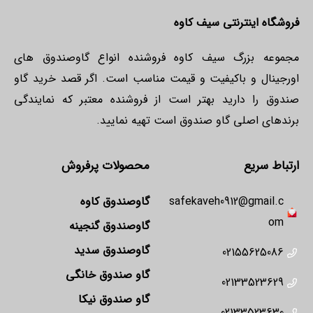
فروشگاه اینترنتی سیف کاوه
مجموعه بزرگ سیف کاوه فروشنده انواع گاوصندوق های
اورجینال و باکیفیت و قیمت مناسب است. اگر قصد خرید گاو
صندوق را دارید بهتر است از فروشنده معتبر که نمایندگی
برندهای اصلی گاو صندوق است تهیه نمایید.
ارتباط سریع
محصولات پرفروش
safekaveh0912@gmail.c
گاوصندوق کاوه
om
گاوصندوق گنجینه
گاوصندوق سدید
02155625086
گاو صندوق خانگی
02133523629
گاو صندوق نیکا
02133523630