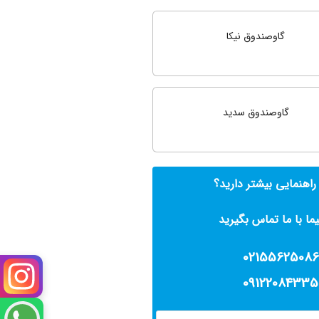
گاوصندوق نیکا
گاوصندوق سدید
 راهنمایی بیشتر دارید؟
ما با ما تماس بگیرید
02155625086
09122084335