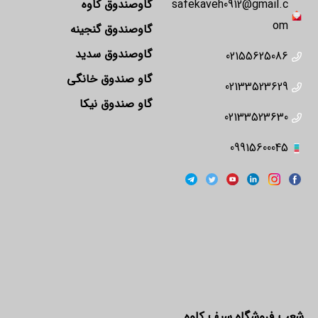
safekaveh0912@gmail.c
گاوصندوق کاوه
om
گاوصندوق گنجینه
گاوصندوق سدید
02155625086
گاو صندوق خانگی
02133523629
گاو صندوق نیکا
02133523630
09915600045
شعب فروشگاه سیف کاوه