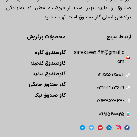
صندوق را دارید بهتر است از فروشنده معتبر که نمایندگی
برندهای اصلی گاو صندوق است تهیه نمایید.
ارتباط سریع
محصولات پرفروش
safekaveh0912@gmail.c
گاوصندوق کاوه
om
گاوصندوق گنجینه
گاوصندوق سدید
02155625086
گاو صندوق خانگی
02133523629
گاو صندوق نیکا
02133523630
09915600045