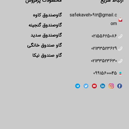
ارتباط سریع
محصولات پرفروش
safekaveh0912@gmail.c
گاوصندوق کاوه
om
گاوصندوق گنجینه
گاوصندوق سدید
02155625086
گاو صندوق خانگی
02133523629
گاو صندوق نیکا
02133523630
09915600045