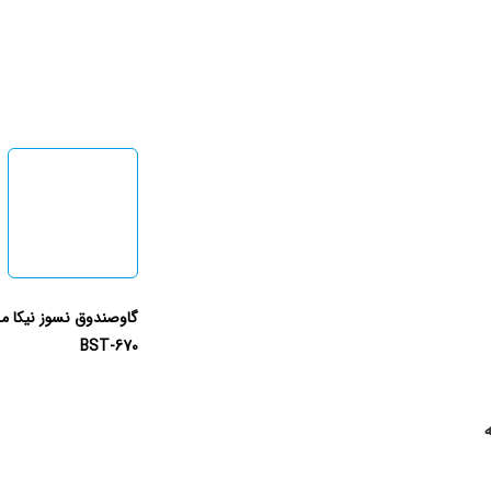
گاوصندوق نسوز نیکا م
BST-670
ه