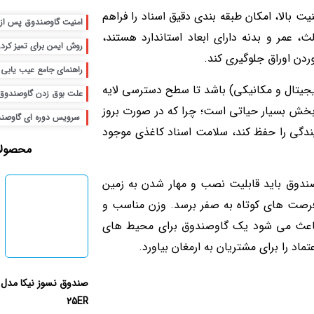
یت بالا، امکان طبقه بندی دقیق اسناد را فراهم
امنیت گاوصندوق پس از 
ث، عمر و بدنه دارای ابعاد استاندارد هستند،
روش ایمن برای تمیز کرد
ردن اوراق جلوگیری کند.
راهنمای جامع عیب یابی
یجیتال و مکانیکی) باشد تا سطح دسترسی لایه
علت بوق زدن گاوصندوق 
ن بخش بسیار حیاتی است؛ چرا که در صورت بروز
سرویس دوره ای گاوص
دگی را حفظ کند، سلامت اسناد کاغذی موجود
محصولا
وصندوق باید قابلیت نصب و مهار شدن به زمین
 فرصت های کوتاه به صفر برسد. وزن مناسب و
ه باعث می شود یک گاوصندوق برای محیط های
ماد را برای مشتریان به ارمغان بیاورد.
25ER