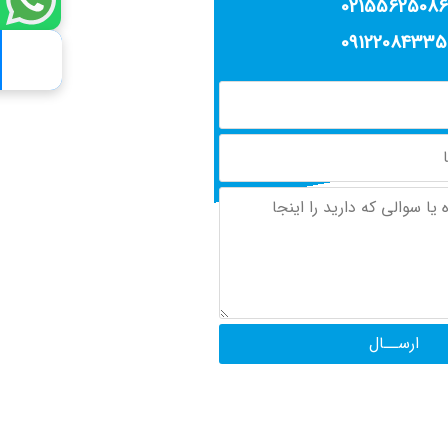
02155625086
09122084335
ارســال