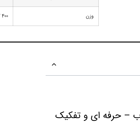
وزن
400 کیلو گرم
ینه مدل GS1000 دو درب – حرفه ای و تفکیک