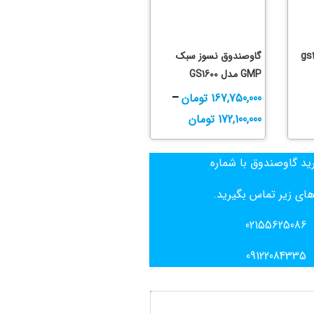
گاوصندوق نسوز سبک
GMP مدل GS1600
167,750,000
تومان
–
172,100,000
تومان
ید گاوصندوق با شماره
ای زیر تماس بگیرید.
02155625086
09122084335