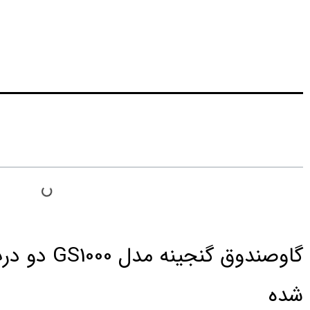
فهرست مطالب
گاوصندوق گنج
شده