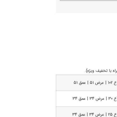
ه با تخفیف ویژه).
51 | عمق 51
3 | عمق 34
3 | عمق 34