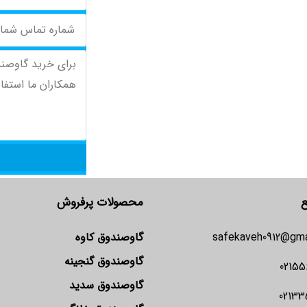
ع
محصولات پرفروش
safekaveh0912@gma
گاوصندوق کاوه
گاوصندوق گنجینه
02155
گاوصندوق سدید
02133