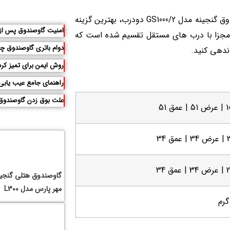
اگر به دنبال امنیت بالا در کنار دسترسی تفکیک شده هستید، گاوصندوق گنجینه مدل 2/GS1000 دودرب، بهترین گزینه
امنیت گاوصندوق پس از 
اع استاندارد سری GS1000، به دو بخش مجزا با درب های مستقل تقسیم شده است که
دوام باتری گاوصندوق چ
ندهی کنید.
روش ایمن برای تمیز کرد
راهنمای جامع عیب یابی
علت بوق زدن گاوصندوق
گاوصندوق هتلی گنجین
مهر پارس مدل L300