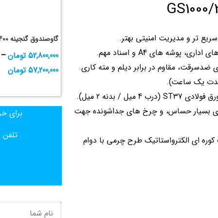
یع تر و مدیریت امنیتی بهتر.
گاوصندوق گنجینه gs400
پوشه های A4 و اسناد مهم.
52,800,000
تومان
–
دی ضدسرقت، مقاوم در برابر دیلم و مته کاری.
57,200,000
تومان
 / بدنه 2 میل).
یای بسیار حساس، و چرخ های جداشونده جهت
برای خر
تلفن ه
ملی ایران و CE اروپا؛ پوشش رنگ کوره ای الکترواستاتیک طرح چرمی با دوام