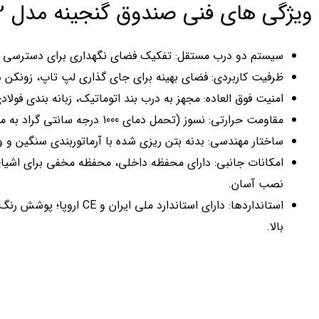
ویژگی های فنی صندوق گنجینه مدل 2/GS1000
سیستم دو درب مستقل: تفکیک فضای نگهداری برای دسترسی سر
ظرفیت کاربردی: فضای بهینه برای جای گذاری لپ تاپ، زونکن های اداری، 
امنیت فوق العاده: مجهز به درب بند اتوماتیک، زبانه بندی فولا
مقاومت حرارتی: نسوز (تحمل دمای 1000 درجه سانتی گراد به مدت یک ساعت).
ساختار مهندسی: بدنه بتن ریزی شده با آرماتوربندی سنگین و ورق فولادی ST37 (درب 4 میل
امکانات جانبی: دارای محفظه داخلی، محفظه مخفی برای اش
نصب آسان.
استانداردها: دارای استاندارد 
بالا.