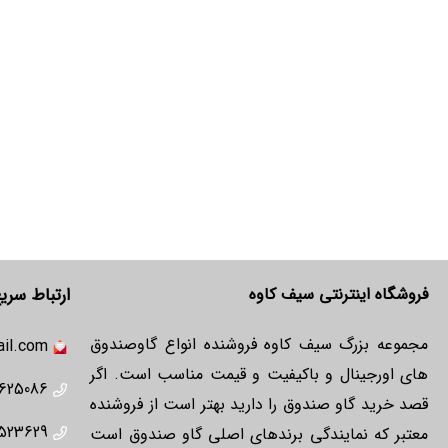
فروشگاه اینترنتی سیف کاوه
ارتباط سری
مجموعه بزرگ سیف کاوه فروشنده انواع گاوصندوق
il.com
های اورجینال و باکیفیت و قیمت مناسب است. اگر
625086
قصد خرید گاو صندوق را دارید بهتر است از فروشنده
523629
معتبر که نمایندگی برندهای اصلی گاو صندوق است