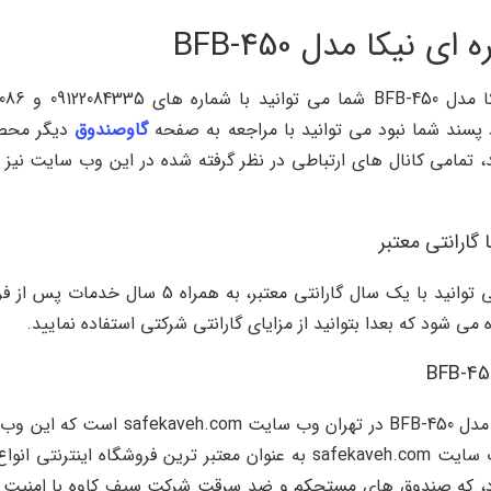
یکا مدل BFB-450
گاوصندوق
دیگر محصو
مامی کانال های ارتباطی در نظر گرفته شده در این وب سایت نیز 
گاوصندوق ضدسرقت کره ای نیکا مدل BFB-450 را می ت
 شود که بعدا بتوانید از مزایای گارانتی شرکتی استفاده نمایید.
تنها نمایندگی معتبر گاوصندوق ضدسرقت کر
پاسخگویی به سوالات شما عزیزان می باشد، البته وب سایت safekaveh.com به 
ارد، که صندوق های مستحکم و ضد سرقت شرکت سیف کاوه با امنیت بسیا