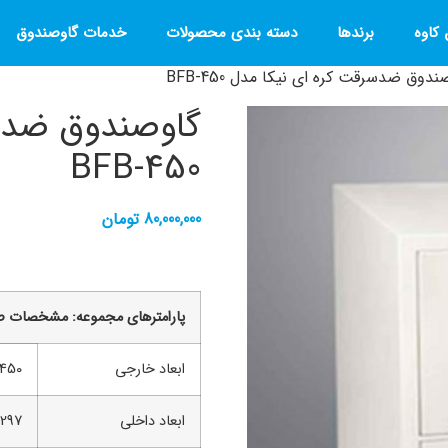
کاوه
برندها
دسته بندی محصولات
خدمات گاوصندوق
دوق ضدسرقت کره ای نیکا مدل BFB-450
گاوصندوق ضدس
BFB-450
80,000,000
تومان
پارامترهاي مجموعه: مشخصات ص
ابعاد خارجی
*H450
ابعاد داخلی
*H297