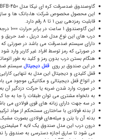
گاوصندوق ضدسرقت کره ای نیکا مدل BFB-450 دارای ویژگی های زیر می باشد.
این محصول مخصوص شرکت ها،بانک ها و ساز
قابلیت رمزدهی بین 1 تا 8 رقم دارد.
این گاوصندوق 1 ساعت در برابر حرارت 1000 درجه سانتیگراد مقاومت می کند.
درب های این نوع مدل ضد دریل ، ضد حریق و 
دارای سیستم ضد‌سرقت می باشد در صورتی که سر
در صورتی که رمز توسط افراد غیر‌ کاربر وارد شو
هنگام بستن درب بدون رمز و کلید به طور اتوما
در این صندوق بر روی
قفل دیجیتال
سیستم ضدس
قفل کلیدی و دیجیتال این مدل به تنهایی کارایی 
در انواع قفل دیجیتالی و مکانیکی موجود می با
در صورت وارد شدن ضربه یا حرکت دزدگیر آن به 
به دلخواه مشتری می توان طبقات را جا به جا کر
در سه جهت دارای زبانه های قوی فولادی می باش
از بدنه فولادی با ساختاری مستحکم از مواد تر
بدنه آن با بتن و میله‌های فولادی بصورت مشب
می شود تا سارق اجازه دسترسی به صندوق را ند