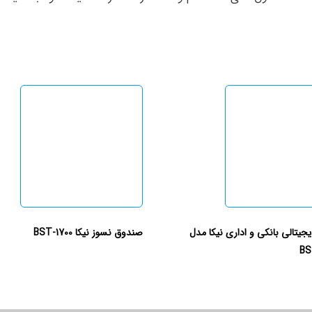
یتالی بانکی و اداری نیکا مدل
صندوق نسوز نیکا BST-1700
BS