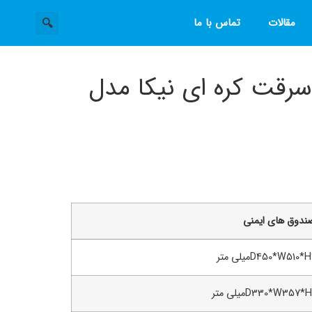
مقالات
تماس با ما
رقت کره ای نیکا مدل
ندوق های ایمنی
D450*W510میلی متر
D330*W357میلی متر