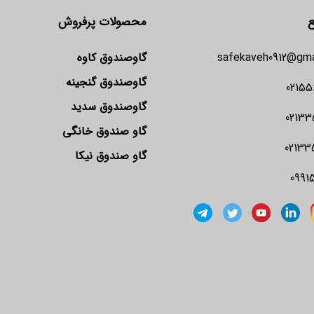
ع
محصولات پرفروش
safekaveh0912@gma
گاوصندوق کاوه
گاوصندوق گنجینه
02155
گاوصندوق سدید
02133
گاو صندوق خانگی
02133
گاو صندوق نیکا
0991