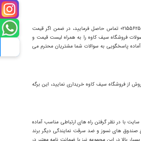
برای استعلام قیمت گاوصندوق ضدسرقت کره ای نیکا مدل BFB-450 شما می توانید با شماره های 09122084335 و 02155625086 تماس حاصل فرمایید، در ضمن اگر قیمت
لات فروشگاه سیف کاوه را به همراه لیست قیمت و
آماده پاسخگویی به سوالات شما مشتریان محترم می
وانید با یک سال گارانتی معتبر، به همراه 5 سال خدمات پس از فروش از فروشگاه سیف کاوه خریداری نمایید، این برگه
ه ای نیکا مدل BFB-450 در تهران وب سایت safekaveh.com است که این وب سایت با در نظر گرفتن راه های ارتباطی مناسب آماده
عنوان معتبر ترین فروشگاه اینترنتی انواع صندوق های نسوز و ضد سرقت نمایندگی دیگر برند
ر بالا در این مجموعه نیز با ضمانت نامه معتبر در