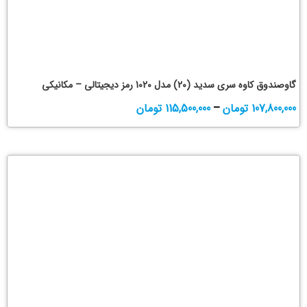
گاوصندوق کاوه سری سدید (20) مدل 1020 رمز دیجیتالی – مکانیکی
107,800,000
تومان
–
115,500,000
تومان