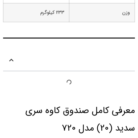
وزن
233 کیلوگرم
فهرست مطالب
معرفی کامل صندوق کاوه سری
سدید (20) مدل 720