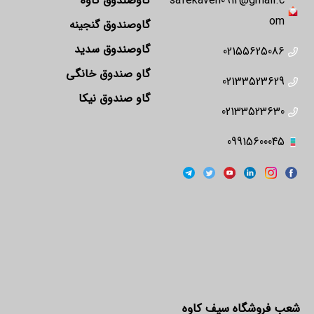
safekaveh0912@gmail.c
گاوصندوق کاوه
om
گاوصندوق گنجینه
گاوصندوق سدید
02155625086
گاو صندوق خانگی
02133523629
گاو صندوق نیکا
02133523630
09915600045
شعب فروشگاه سیف کاوه