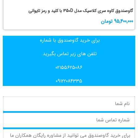
گاوصندوق کاوه سری کلاسیک مدل 350D با کلید و رمز تایوانی
95,400,000
تومان
برای خرید گاوصندوق با شماره
تلفن های زیر تماس بگیرید.
02155625086
09122084335