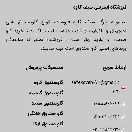
فروشگاه اینترنتی سیف کاوه
مجموعه بزرگ سیف کاوه فروشنده انواع گاوصندوق های
اورجینال و باکیفیت و قیمت مناسب است. اگر قصد خرید گاو
صندوق را دارید بهتر است از فروشنده معتبر که نمایندگی
برندهای اصلی گاو صندوق است تهیه نمایید.
ارتباط سریع
محصولات پرفروش
safekaveh0912@gmail.c
گاوصندوق کاوه
om
گاوصندوق گنجینه
گاوصندوق سدید
02155625086
گاو صندوق خانگی
02133523629
گاو صندوق نیکا
02133523630