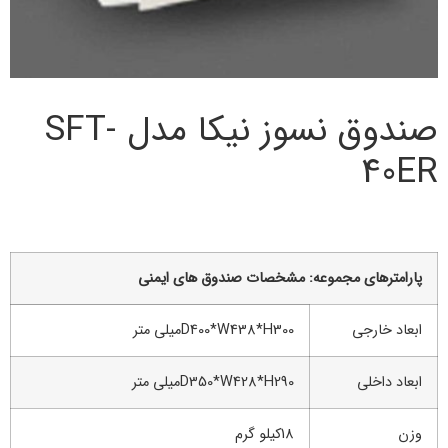
صندوق نسوز نیکا مدل SFT-
40ER
پارامترهاي مجموعه: مشخصات صندوق های ایمنی
ابعاد خارجی
D400*W438*H300میلی متر
ابعاد داخلی
D350*W428*H290میلی متر
وزن
18کیلو گرم