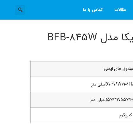
مقالات
تماس با ما
ل BFB-845W
ندوق های ایمنی
D737*W710میلی متر
D574*W557میلی متر