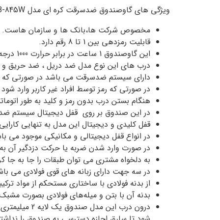
ویژگی های گاوصندوق ضدسرقت کره ای مدل BFB-845W:
مخصوص شرکت ها،بانک ها و سازمان هاست.
قابلیت رمزدهی بین 1 تا 8 رقم دارد.
این گاوصندوق 1 ساعت در برابر حرارت 1000 درجه سانتیگراد مقاومت می کند.
درب های این نوع مدل ضد دریل ، ضد حریق و 
دارای سیستم ضد‌سرقت می باشد در صورتی که سر
در صورتی که رمز توسط افراد غیر‌ کاربر وارد شو
هنگام بستن درب بدون رمز و کلید به طور اتوما
در این صندوق بر روی قفل دیجیتال سیستم ضد
قفل کلیدی و دیجیتال این مدل به تنهایی کارایی 
در انواع قفل دیجیتالی و مکانیکی موجود می با
در صورت وارد شدن ضربه یا حرکت دزدگیر آن به
به دلخواه مشتری می توان طبقات را جا به جا کر
در سه جهت دارای زبانه های قوی فولادی می باش
از بدنه فولادی با ساختاری مستحکم از مواد تر
بدنه آن با بتن و میله‌های فولادی بصورت مشب
شود تا سارق اجازه دسترسی به صندوق را نداشته