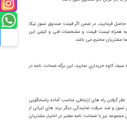
صندوق نسوز نیکا مدل BFB-845W شما می توانید با شماره های 09122084335 و 02155625086 تماس حاصل فرمایید، در ضمن اگر قیمت صندوق نسوز نیکا
به همراه لیست قیمت و مشخصات فنی و کیفی این
ما مشتریان محترم می باشد.
، به همراه 5 سال خدمات پس از فروش از فروشگاه سیف کاوه خریداری نمایید، این برگه ضمانت نامه در
ران وب سایت safekaveh.com است که این وب سایت با در نظر گرفتن راه های ارتباطی مناسب آماده پاسخگویی
گاه اینترنتی انواع صندوق های نسوز و ضد سرقت نمایندگی دیگر برند های ایرانی از
مجموعه نیز با ضمانت نامه معتبر در اختیار مشتریان