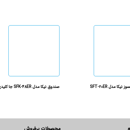
یکا مدل SFT-20ER
صندوق نیکا مدل SFK-48ER جا کلیدی
ع
محصولات پرفروش