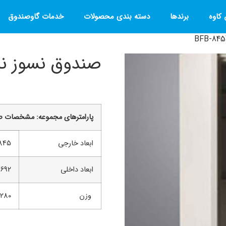
کاوه
برندها
دسته بندی محصولات
خدمات گاوصندوق
صندوق نسوز نیکا مد
پارامترهاي مجموعه: مشخصات ص
ابعاد خارجی
*H845
ابعاد داخلی
*H692
وزن
280 کیلوگرم