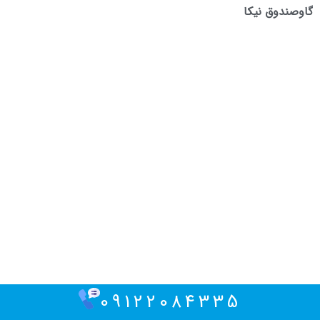
گاوصندوق نیکا
09122084335
امنیت گاوصندوق پس از جوشکاری بدنه و تعمیرات