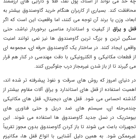
چه حد می تواند از اسناد، پول نقد، طلا و دارایی های ارزشمند
محافظت کند. بسیاری از کاربران هنگام خرید گاوصندوق بیشتر به
ابعاد، وزن یا برند آن توجه می کنند، اما واقعیت این است که اگر
قفل و یراق
از کیفیت و استاندارد مناسبی برخوردار نباشد، حتی
سنگین ترین و بزرگ ترین گاوصندوق ها نیز نمی توانند امنیت
واقعی ایجاد کنند. در ساختار یک گاوصندوق حرفه ای، مجموعه ای
از قطعات مکانیکی و الکترونیکی با دقت مهندسی در کنار هم قرار
می گیرند تا از باز شدن غیرمجاز درب جلوگیری کنند.
در دنیای امروز که روش های سرقت و نفوذ پیشرفته تر شده اند،
اهمیت استفاده از قفل های استاندارد و یراق آلات مقاوم بیشتر از
گذشته احساس می شود. قفل های دیجیتال، قفل های مکانیکی
چندمرحله ای، سیستم های ضد دریل و حتی فناوری های
بیومتریک در نسل جدید گاوصندوق ها استفاده می شوند. این
تجهیزات باعث می شوند تا باز کردن گاوصندوق بدون مجوز تقریباً
غیرممکن شود. به همین دلیل آشنایی با انواع قفل ها، مکانیزم