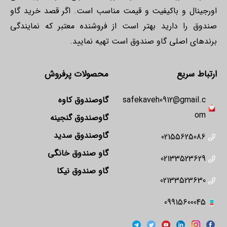
اورجینال و باکیفیت و قیمت مناسب است. اگر قصد خرید گاو
صندوق را دارید بهتر است از فروشنده معتبر که نمایندگی
برندهای اصلی گاو صندوق است تهیه نمایید.
ارتباط سریع
محصولات پرفروش
safekaveh0912@gmail.c
گاوصندوق کاوه
om
گاوصندوق گنجینه
گاوصندوق سدید
02155625086
گاو صندوق خانگی
02133523629
گاو صندوق نیکا
02133523630
09915600045