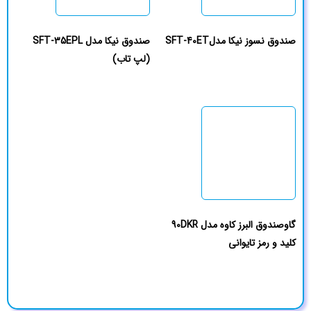
صندوق نسوز نیکا مدلSFT-40ET
صندوق نیکا مدل SFT-35EPL
(لپ تاب)
گاوصندوق البرز کاوه مدل 90DKR
کلید و رمز تایوانی